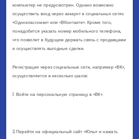
компьютер не предусмотрен. Однако возможно
осуществить вход через аккаунт в социальных сетях
«Одноклассники» или «ВКонтакте». Кроме того,
понадобится указать номер мобильного телефона,
что позволит в будущем держать связь с продавцами
и осуществлять выгодные сделки.
Регистрация через социальные сети, например «ВК»,
осуществляется в несколько шагов:
1. Войти на персональную страницу в «ВК».
2.Перейти на официальный сайт «Юлы» и нажать