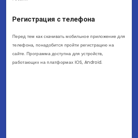
Регистрация с телефона
Перед тем как скачивать мобильное приложение для
телефона, понадобится пройти регистрацию на
сайте. Программа доступна для устройств,
работающих на платформах IOS, Android.