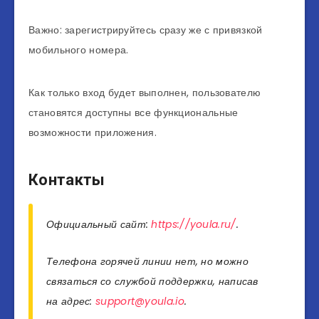
Важно: зарегистрируйтесь сразу же с привязкой
мобильного номера.
Как только вход будет выполнен, пользователю
становятся доступны все функциональные
возможности приложения.
Контакты
Официальный сайт:
https://youla.ru/
.
Телефона горячей линии нет, но можно
связаться со службой поддержки, написав
на адрес:
support@youla.io
.