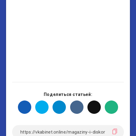
Поделиться статьей: