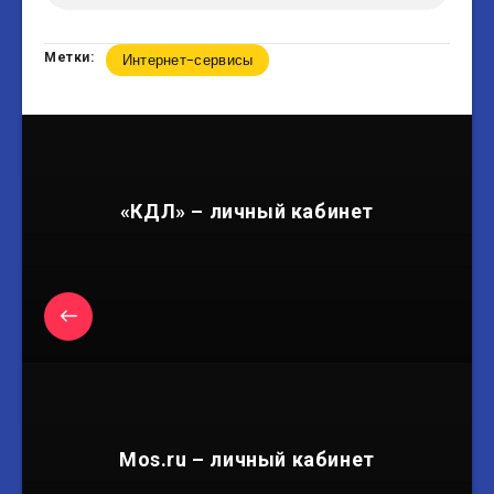
Метки:
Интернет-сервисы
«КДЛ» – личный кабинет
Mos.ru – личный кабинет