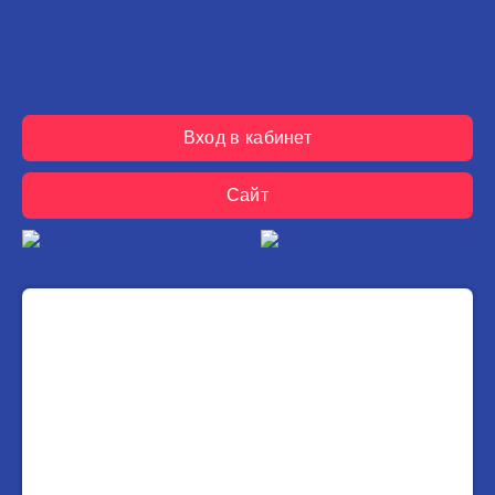
Вход в кабинет
Сайт